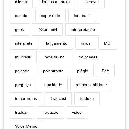
dilema
direitos autorais
escrever
estudo
experiente
feedback
geek
IASummit4
interpretação
intérprete
lançamento
livros
MCI
multitask
note taking
Novidades
palestra
palestrante
plágio
PoA
preguiça
qualidade
responsabilidade
tomar notas
Tradcast
tradutor
traduzir
tradução
video
Voice Memo