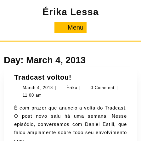
Skip
Érika Lessa
to
content
Menu
Menu
Day:
March 4, 2013
Tradcast
Tradcast voltou!
voltou!
March
Érika
March 4, 2013
|
Érika
|
0 Comment
|
4,
11:00 am
2013
É com prazer que anuncio a volta do Tradcast.
O post novo saiu há uma semana. Nesse
episódio, conversamos com Daniel Estill, que
falou amplamente sobre todo seu envolvimento
com