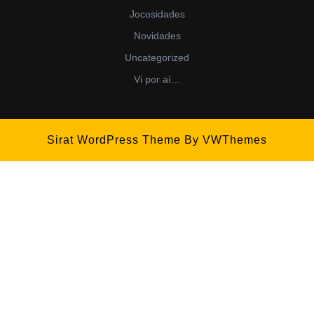
Jocosidades
Novidades
Uncategorized
Vi por aí…
Sirat WordPress Theme
By VWThemes