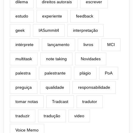
dilema
direitos autorais
escrever
estudo
experiente
feedback
geek
IASummit4
interpretação
intérprete
lançamento
livros
MCI
multitask
note taking
Novidades
palestra
palestrante
plágio
PoA
preguiça
qualidade
responsabilidade
tomar notas
Tradcast
tradutor
traduzir
tradução
video
Voice Memo