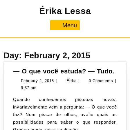
Skip
Érika Lessa
to
content
Menu
Menu
Day:
February 2, 2015
—
— O que você estuda? — Tudo.
O
February
Érika
February 2, 2015
|
Érika
|
0 Comments
|
que
2,
9:37 am
você
2015
Quando conhecemos pessoas novas,
estu
invariavelmente vem a pergunta: — O que você
—
faz? Num piscar de olhos, avalio quais as
Tudo
possibilidades para saber o que responder.
Grosso modo, essa avaliação