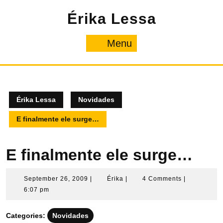
Skip
Érika Lessa
to
content
Menu
Menu
Érika Lessa
Novidades
E finalmente ele surge…
E finalmente ele surge…
September
Érika
September 26, 2009
|
Érika
|
4 Comments
|
26,
6:07 pm
2009
Categories:
Novidades